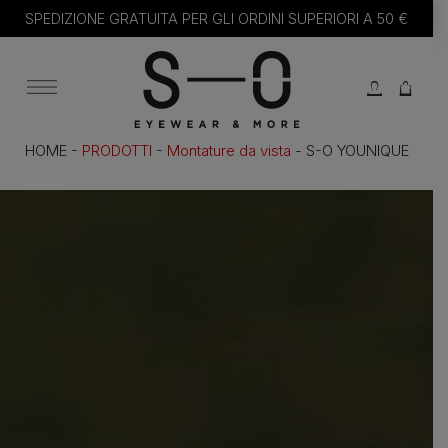
SPEDIZIONE GRATUITA PER GLI ORDINI SUPERIORI A 50 €
Menù Principale
HOME -
PRODOTTI
-
Montature da vista
-
S-O YOUNIQUE